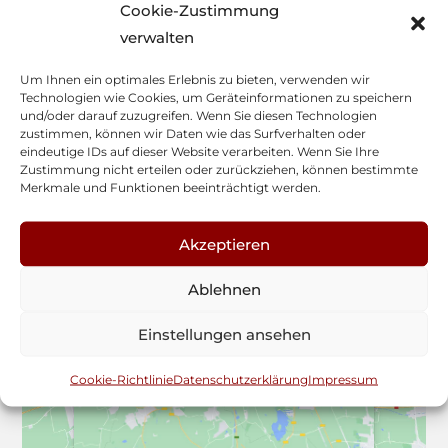
Cookie-Zustimmung
verwalten
DETAILS
Datum:
Um Ihnen ein optimales Erlebnis zu bieten, verwenden wir
29. August
Technologien wie Cookies, um Geräteinformationen zu speichern
und/oder darauf zuzugreifen. Wenn Sie diesen Technologien
Zeit:
zustimmen, können wir Daten wie das Surfverhalten oder
18:30
eindeutige IDs auf dieser Website verarbeiten. Wenn Sie Ihre
Zustimmung nicht erteilen oder zurückziehen, können bestimmte
Merkmale und Funktionen beeinträchtigt werden.
Akzeptieren
Ablehnen
Klicken Sie, um Marketing Cookies zu
Klicken Sie, um Marketing Cookies zu
Einstellungen ansehen
akzeptieren und diesen Inhalt zu aktivieren
akzeptieren und diesen Inhalt zu aktivieren
Cookie-Richtlinie
Datenschutzerklärung
Impressum