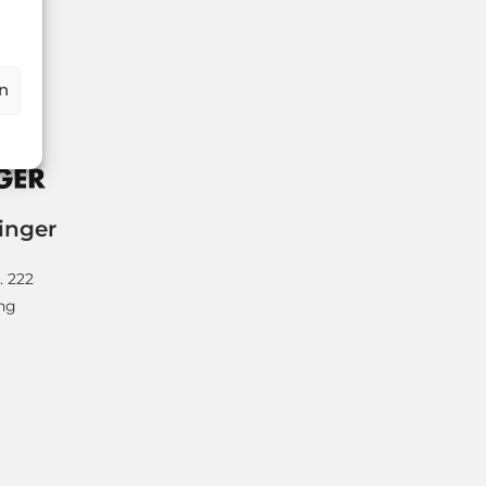
n
inger
. 222
ing