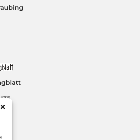
raubing
agblatt
ruppe
 32
ing
re