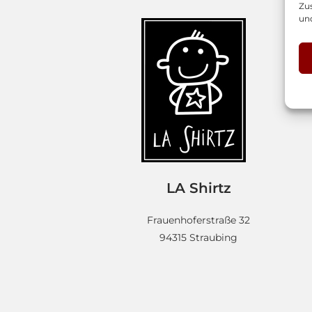
Zu
un
LA Shirtz
Frauenhoferstraße 32
94315 Straubing