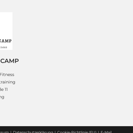
 CAMP
Fitness
raining
e 11
ing
ssum
Datenschutzerklärung
Cookie-Richtlinie (EU)
E-Mail