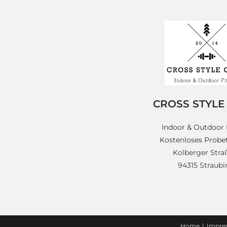
CROSS STYLE
Indoor & Outdoor 
Kostenloses Probet
Kolberger Straß
94315 Straub
Home
Impre